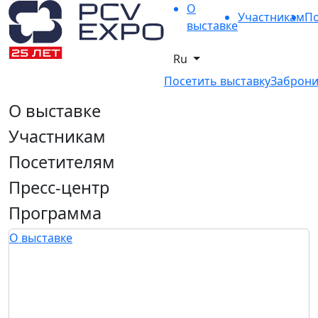
О
Участникам
По
выставке
Ru
Посетить выставку
Заброни
О выставке
Участникам
Посетителям
Пресс-центр
Программа
О выставке