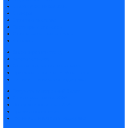
Список участников 2026
Спикеры
Отзывы о выставке
Партнеры и спонсоры
Ответы на частые вопросы
Контакты
Забронировать стенд
Каталог стендов
Советы по участию в выставке
Пригласить посетителей на стенд
Гостиницы и визовая поддержка
Получить электронный билет
Список участников 2026
Интерактивный план 2025
Правила посещения
Гостиницы и визовая поддержка