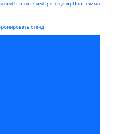
никам
Посетителям
Пресс-центр
Программа
бронировать стенд