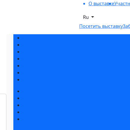
О выставке
Участ
Ru
Посетить выставку
За
Разделы выставки
Список участников 2026
Спикеры
Отзывы о выставке
Партнеры и спонсоры
Ответы на частые вопросы
Контакты
Забронировать стенд
Каталог стендов
Советы по участию в выставке
Пригласить посетителей на стенд
Гостиницы и визовая поддержка