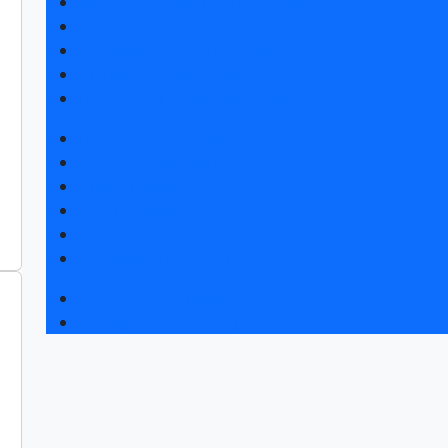
Получить электронный билет
Список участников 2026
Интерактивный план 2025
Правила посещения
Гостиницы и визовая поддержка
Новости выставки
Статьи участников
Пресс-релизы
Фото и видео
Для СМИ
Аккредитация СМИ
Деловая программа 2026
Экспертные вебинары