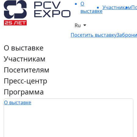
О
Участникам
По
выставке
Ru
Посетить выставку
Заброни
О выставке
Участникам
Посетителям
Пресс-центр
Программа
О выставке