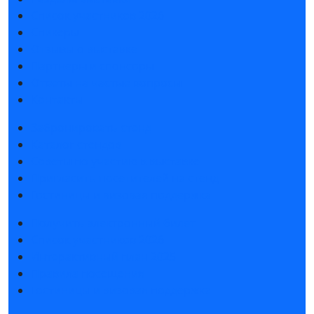
Список участников 2026
Спикеры
Отзывы о выставке
Партнеры и спонсоры
Ответы на частые вопросы
Контакты
Забронировать стенд
Каталог стендов
Советы по участию в выставке
Пригласить посетителей на стенд
Гостиницы и визовая поддержка
Получить электронный билет
Список участников 2026
Интерактивный план 2025
Правила посещения
Гостиницы и визовая поддержка