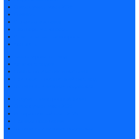
Список участников 2026
Спикеры
Отзывы о выставке
Партнеры и спонсоры
Ответы на частые вопросы
Контакты
Забронировать стенд
Каталог стендов
Советы по участию в выставке
Пригласить посетителей на стенд
Гостиницы и визовая поддержка
Получить электронный билет
Список участников 2026
Интерактивный план 2025
Правила посещения
Гостиницы и визовая поддержка