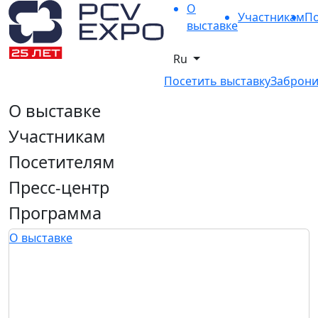
О
Участникам
По
выставке
Ru
Посетить выставку
Заброни
О выставке
Участникам
Посетителям
Пресс-центр
Программа
О выставке