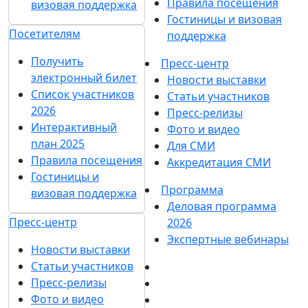
Партнеры и
Участникам
спонсоры
Забронировать стенд
Ответы на частые
Каталог стендов
вопросы
Советы по участию в
Контакты
выставке
Пригласить
Участникам
посетителей на стенд
Забронировать
Гостиницы и визовая
стенд
поддержка
Каталог стендов
Посетителям
Советы по участию в
Получить электронный
выставке
билет
Пригласить
Список участников 2026
посетителей на
Интерактивный план
стенд
2025
Гостиницы и
Правила посещения
визовая поддержка
Гостиницы и визовая
Посетителям