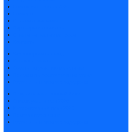
Список участников 2026
Спикеры
Отзывы о выставке
Партнеры и спонсоры
Ответы на частые вопросы
Контакты
Забронировать стенд
Каталог стендов
Советы по участию в выставке
Пригласить посетителей на стенд
Гостиницы и визовая поддержка
Получить электронный билет
Список участников 2026
Интерактивный план 2025
Правила посещения
Гостиницы и визовая поддержка