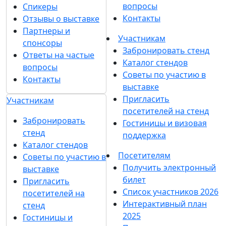
Участников
СМИ
Согласен на
обработку
Подписаться
персональных данных
в
на рассылку
соответствии с
Политикой
обработки персональных данных
Согласен на
получение уведомлений
и рекламных сообщений
о выставках
компании MVK
О выставке
Разделы выставки
Список участников 2026
О выставке
Спикеры
Отзывы о выставке
Разделы выставки
Партнеры и спонсоры
Список участников
Ответы на частые
2026
вопросы
Спикеры
Контакты
Отзывы о выставке