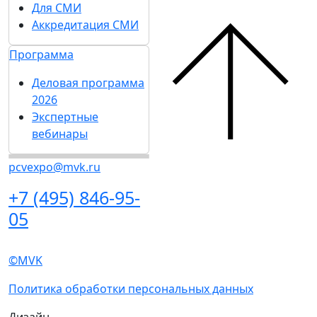
поддержка
Получить
Пресс-центр
электронный билет
Новости выставки
Список участников
Статьи участников
2026
Пресс-релизы
Интерактивный
Фото и видео
план 2025
Для СМИ
Правила посещения
Аккредитация СМИ
Гостиницы и
Программа
визовая поддержка
Деловая программа
Пресс-центр
2026
Экспертные вебинары
Новости выставки
Статьи участников
Пресс-релизы
Фото и видео
Для СМИ
Аккредитация СМИ