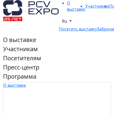
О
Участникам
По
выставке
Ru
Посетить выставку
Заброни
О выставке
Участникам
Посетителям
Пресс-центр
Программа
О выставке