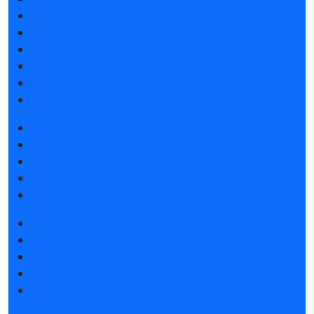
Список участников 2026
Спикеры
Отзывы о выставке
Партнеры и спонсоры
Ответы на частые вопросы
Контакты
Забронировать стенд
Каталог стендов
Советы по участию в выставке
Пригласить посетителей на стенд
Гостиницы и визовая поддержка
Получить электронный билет
Список участников 2026
Интерактивный план 2025
Правила посещения
Гостиницы и визовая поддержка