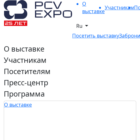
О
Участникам
По
выставке
Ru
Посетить выставку
Заброни
О выставке
Участникам
Посетителям
Пресс-центр
Программа
О выставке