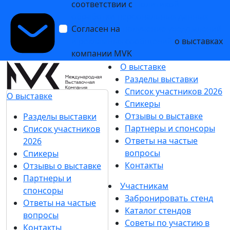
соответствии с
Политикой
обработки персональных данных
Согласен на
получение уведомлений
и рекламных сообщений
о выставках
компании MVK
О выставке
Разделы выставки
Список участников 2026
О выставке
Спикеры
Отзывы о выставке
Разделы выставки
Партнеры и спонсоры
Список участников
Ответы на частые
2026
вопросы
Спикеры
Контакты
Отзывы о выставке
Партнеры и
Участникам
спонсоры
Забронировать стенд
Ответы на частые
Каталог стендов
вопросы
Советы по участию в
Контакты