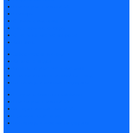
Список участников 2026
Спикеры
Отзывы о выставке
Партнеры и спонсоры
Ответы на частые вопросы
Контакты
Забронировать стенд
Каталог стендов
Советы по участию в выставке
Пригласить посетителей на стенд
Гостиницы и визовая поддержка
Получить электронный билет
Список участников 2026
Интерактивный план 2025
Правила посещения
Гостиницы и визовая поддержка