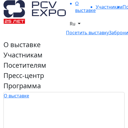
О
Участникам
По
выставке
Ru
Посетить выставку
Заброни
О выставке
Участникам
Посетителям
Пресс-центр
Программа
О выставке