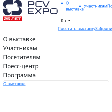
О
Участникам
По
выставке
Ru
Посетить выставку
Заброни
О выставке
Участникам
Посетителям
Пресс-центр
Программа
О выставке