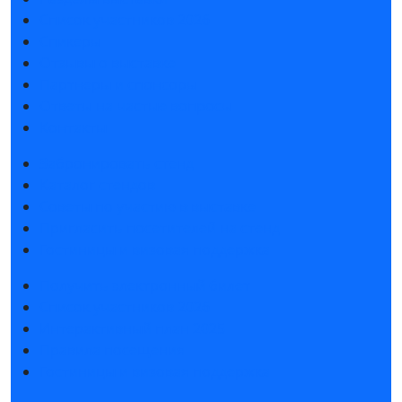
Список участников 2026
Спикеры
Отзывы о выставке
Партнеры и спонсоры
Ответы на частые вопросы
Контакты
Забронировать стенд
Каталог стендов
Советы по участию в выставке
Пригласить посетителей на стенд
Гостиницы и визовая поддержка
Получить электронный билет
Список участников 2026
Интерактивный план 2025
Правила посещения
Гостиницы и визовая поддержка