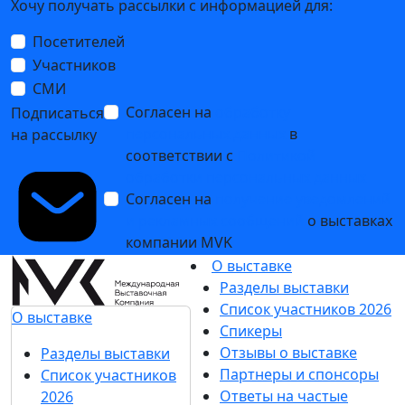
Хочу получать рассылки с информацией для:
Посетителей
Участников
СМИ
Согласен на
обработку
Подписаться
персональных данных
в
на рассылку
соответствии с
Политикой
обработки персональных данных
Согласен на
получение уведомлений
и рекламных сообщений
о выставках
компании MVK
О выставке
Разделы выставки
Список участников 2026
О выставке
Спикеры
Отзывы о выставке
Разделы выставки
Партнеры и спонсоры
Список участников
Ответы на частые
2026