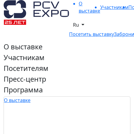
О
Участникам
По
выставке
Ru
Посетить выставку
Заброни
О выставке
Участникам
Посетителям
Пресс-центр
Программа
О выставке