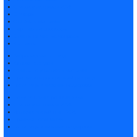
Список участников 2026
Спикеры
Отзывы о выставке
Партнеры и спонсоры
Ответы на частые вопросы
Контакты
Забронировать стенд
Каталог стендов
Советы по участию в выставке
Пригласить посетителей на стенд
Гостиницы и визовая поддержка
Получить электронный билет
Список участников 2026
Интерактивный план 2025
Правила посещения
Гостиницы и визовая поддержка