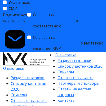
Участников
СМИ
Согласен на
обработку
Подписаться
персональных данных
в
на рассылку
соответствии с
Политикой
обработки персональных данных
Согласен на
получение уведомлений
и рекламных сообщений
о выставках
компании MVK
О выставке
Разделы выставки
Список участников 2026
О выставке
Спикеры
Отзывы о выставке
Разделы выставки
Партнеры и спонсоры
Список участников
Ответы на частые
2026
вопросы
Спикеры
Контакты
Отзывы о выставке