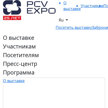
О
Участникам
По
выставке
Ru
Посетить выставку
Заброни
О выставке
Участникам
Посетителям
Пресс-центр
Программа
О выставке