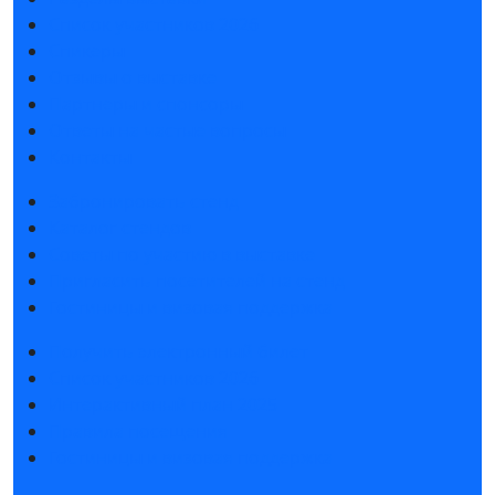
Список участников 2026
Спикеры
Отзывы о выставке
Партнеры и спонсоры
Ответы на частые вопросы
Контакты
Забронировать стенд
Каталог стендов
Советы по участию в выставке
Пригласить посетителей на стенд
Гостиницы и визовая поддержка
Получить электронный билет
Список участников 2026
Интерактивный план 2025
Правила посещения
Гостиницы и визовая поддержка