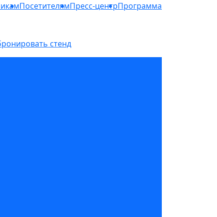
никам
Посетителям
Пресс-центр
Программа
бронировать стенд