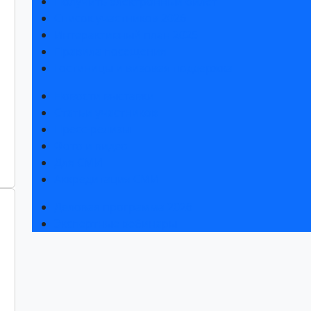
Получить электронный билет
Список участников 2026
Интерактивный план 2025
Правила посещения
Гостиницы и визовая поддержка
Новости выставки
Статьи участников
Пресс-релизы
Фото и видео
Для СМИ
Аккредитация СМИ
Деловая программа 2026
Экспертные вебинары