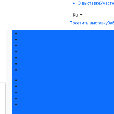
О выставке
Участ
Ru
Посетить выставку
За
Разделы выставки
Список участников 2026
Спикеры
Отзывы о выставке
Партнеры и спонсоры
Ответы на частые вопросы
Контакты
Забронировать стенд
Каталог стендов
Советы по участию в выставке
Пригласить посетителей на стенд
Гостиницы и визовая поддержка