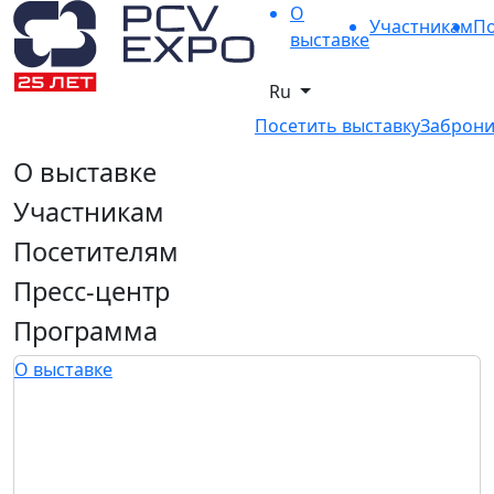
О
Участникам
По
выставке
Ru
Посетить выставку
Заброни
О выставке
Участникам
Посетителям
Пресс-центр
Программа
О выставке