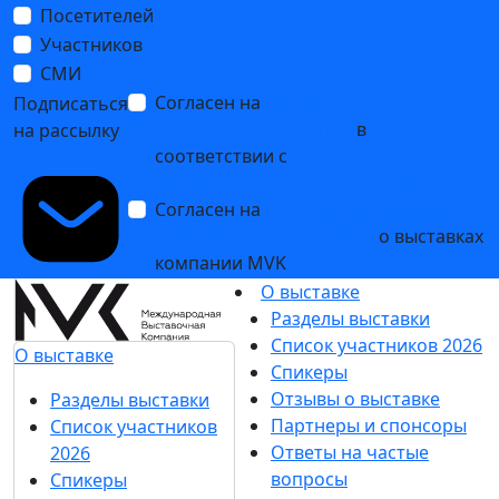
Посетителей
Участников
СМИ
Согласен на
обработку
Подписаться
персональных данных
в
на рассылку
соответствии с
Политикой
обработки персональных данных
Согласен на
получение уведомлений
и рекламных сообщений
о выставках
компании MVK
О выставке
Разделы выставки
Список участников 2026
О выставке
Спикеры
Отзывы о выставке
Разделы выставки
Партнеры и спонсоры
Список участников
Ответы на частые
2026
вопросы
Спикеры