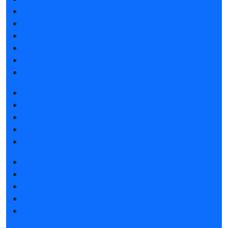
Список участников 2026
Спикеры
Отзывы о выставке
Партнеры и спонсоры
Ответы на частые вопросы
Контакты
Забронировать стенд
Каталог стендов
Советы по участию в выставке
Пригласить посетителей на стенд
Гостиницы и визовая поддержка
Получить электронный билет
Список участников 2026
Интерактивный план 2025
Правила посещения
Гостиницы и визовая поддержка