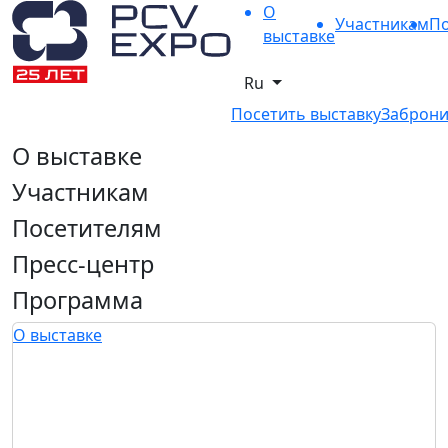
О
Участникам
По
выставке
Ru
Посетить выставку
Заброни
О выставке
Участникам
Посетителям
Пресс-центр
Программа
О выставке