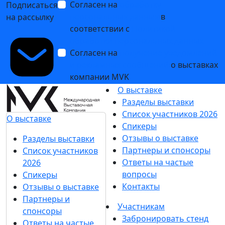
Согласен на
обработку
Подписаться
персональных данных
в
на рассылку
соответствии с
Политикой
обработки персональных данных
Согласен на
получение уведомлений
и рекламных сообщений
о выставках
компании MVK
О выставке
Разделы выставки
Список участников 2026
О выставке
Спикеры
Отзывы о выставке
Разделы выставки
Партнеры и спонсоры
Список участников
Ответы на частые
2026
вопросы
Спикеры
Контакты
Отзывы о выставке
Партнеры и
Участникам
спонсоры
Забронировать стенд
Ответы на частые