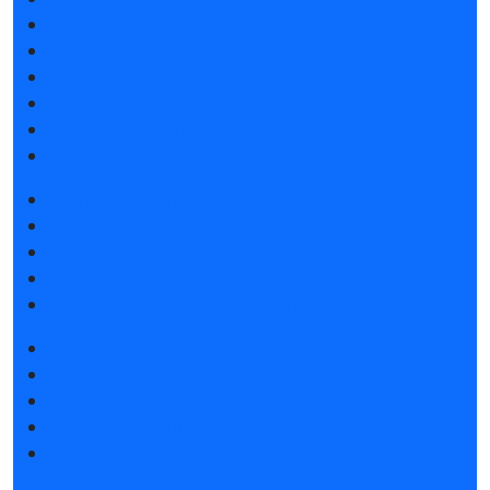
Список участников 2026
Спикеры
Отзывы о выставке
Партнеры и спонсоры
Ответы на частые вопросы
Контакты
Забронировать стенд
Каталог стендов
Советы по участию в выставке
Пригласить посетителей на стенд
Гостиницы и визовая поддержка
Получить электронный билет
Список участников 2026
Интерактивный план 2025
Правила посещения
Гостиницы и визовая поддержка