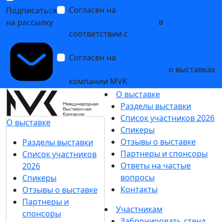
Согласен на
обработку
Подписаться
персональных данных
в
на рассылку
соответствии с
Политикой
обработки персональных данных
Согласен на
получение уведомлений
и рекламных сообщений
о выставках
компании MVK
О выставке
Разделы выставки
Список участников 2026
О выставке
Спикеры
Отзывы о выставке
Разделы выставки
Партнеры и спонсоры
Список участников
Ответы на частые
2026
вопросы
Спикеры
Контакты
Отзывы о выставке
Партнеры и
Участникам
спонсоры
Забронировать стенд