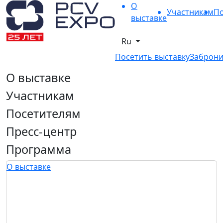
О
Участникам
По
выставке
Ru
Посетить выставку
Заброни
О выставке
Участникам
Посетителям
Пресс-центр
Программа
О выставке