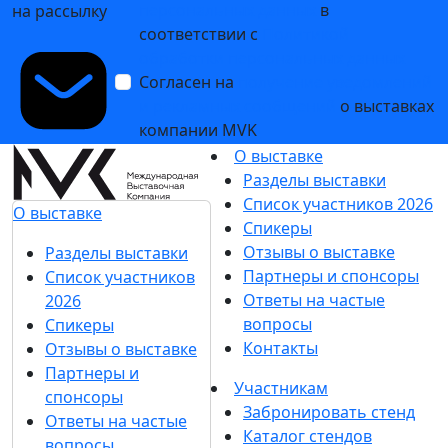
персональных данных
в
на рассылку
соответствии с
Политикой
обработки персональных данных
Согласен на
получение уведомлений
и рекламных сообщений
о выставках
компании MVK
О выставке
Разделы выставки
Список участников 2026
О выставке
Спикеры
Отзывы о выставке
Разделы выставки
Партнеры и спонсоры
Список участников
Ответы на частые
2026
вопросы
Спикеры
Контакты
Отзывы о выставке
Партнеры и
Участникам
спонсоры
Забронировать стенд
Ответы на частые
Каталог стендов
вопросы