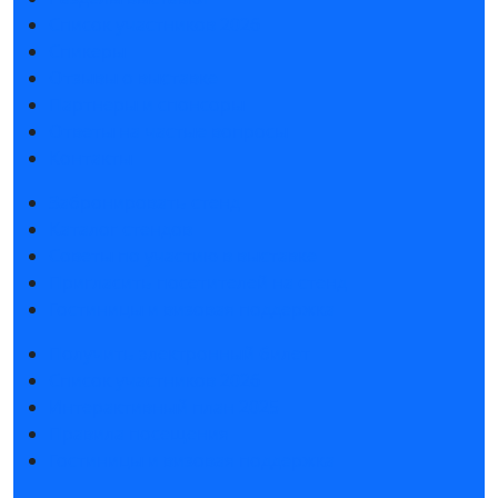
Список участников 2026
Спикеры
Отзывы о выставке
Партнеры и спонсоры
Ответы на частые вопросы
Контакты
Забронировать стенд
Каталог стендов
Советы по участию в выставке
Пригласить посетителей на стенд
Гостиницы и визовая поддержка
Получить электронный билет
Список участников 2026
Интерактивный план 2025
Правила посещения
Гостиницы и визовая поддержка