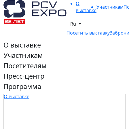
О
Участникам
По
выставке
Ru
Посетить выставку
Заброни
О выставке
Участникам
Посетителям
Пресс-центр
Программа
О выставке