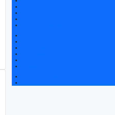
Получить электронный билет
Список участников 2026
Интерактивный план 2025
Правила посещения
Гостиницы и визовая поддержка
Новости выставки
Статьи участников
Пресс-релизы
Фото и видео
Для СМИ
Аккредитация СМИ
Деловая программа 2026
Экспертные вебинары