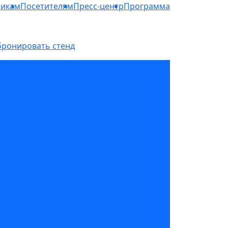
никам
Посетителям
Пресс-центр
Программа
бронировать стенд