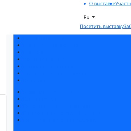
О выставке
Участ
Ru
Посетить выставку
За
Разделы выставки
Список участников 2026
Спикеры
Отзывы о выставке
Партнеры и спонсоры
Ответы на частые вопросы
Контакты
Забронировать стенд
Каталог стендов
Советы по участию в выставке
Пригласить посетителей на стенд
Гостиницы и визовая поддержка