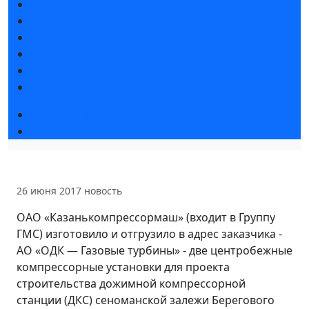
Новости выставки
Статьи участников
Пресс-релизы
Фото и видео
Для СМИ
Аккредитация СМИ
Деловая программа 2026
Экспертные вебинары
26 июня 2017
новость
ОАО «Казанькомпрессормаш» (входит в Группу
ГМС) изготовило и отгрузило в адрес заказчика -
АО «ОДК — Газовые турбины» - две центробежные
компрессорные установки для проекта
строительства дожимной компрессорной
станции (ДКС) сеноманской залежи Берегового