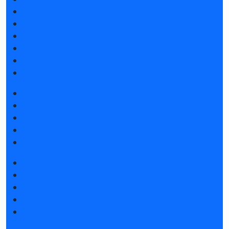
Список участников 2026
Спикеры
Отзывы о выставке
Партнеры и спонсоры
Ответы на частые вопросы
Контакты
Забронировать стенд
Каталог стендов
Советы по участию в выставке
Пригласить посетителей на стенд
Гостиницы и визовая поддержка
Получить электронный билет
Список участников 2026
Интерактивный план 2025
Правила посещения
Гостиницы и визовая поддержка