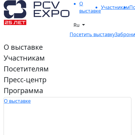
О
Участникам
По
выставке
Ru
Посетить выставку
Заброни
О выставке
Участникам
Посетителям
Пресс-центр
Программа
О выставке