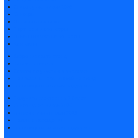
Список участников 2026
Спикеры
Отзывы о выставке
Партнеры и спонсоры
Ответы на частые вопросы
Контакты
Забронировать стенд
Каталог стендов
Советы по участию в выставке
Пригласить посетителей на стенд
Гостиницы и визовая поддержка
Получить электронный билет
Список участников 2026
Интерактивный план 2025
Правила посещения
Гостиницы и визовая поддержка