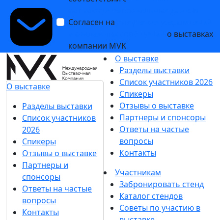
обработки персональных данных
Согласен на
получение уведомлений
и рекламных сообщений
о выставках
компании MVK
О выставке
Разделы выставки
Список участников 2026
О выставке
Спикеры
Отзывы о выставке
Разделы выставки
Партнеры и спонсоры
Список участников
Ответы на частые
2026
вопросы
Спикеры
Контакты
Отзывы о выставке
Партнеры и
Участникам
спонсоры
Забронировать стенд
Ответы на частые
Каталог стендов
вопросы
Советы по участию в
Контакты
выставке