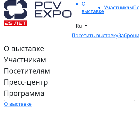
О
Участникам
По
выставке
Ru
Посетить выставку
Заброни
О выставке
Участникам
Посетителям
Пресс-центр
Программа
О выставке