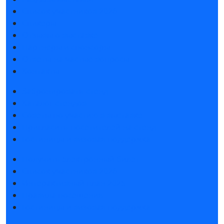
Список участников 2026
Спикеры
Отзывы о выставке
Партнеры и спонсоры
Ответы на частые вопросы
Контакты
Забронировать стенд
Каталог стендов
Советы по участию в выставке
Пригласить посетителей на стенд
Гостиницы и визовая поддержка
Получить электронный билет
Список участников 2026
Интерактивный план 2025
Правила посещения
Гостиницы и визовая поддержка