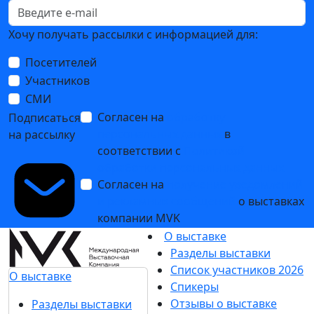
Хочу получать рассылки с информацией для:
Посетителей
Участников
СМИ
Согласен на
обработку
Подписаться
персональных данных
в
на рассылку
соответствии с
Политикой
обработки персональных данных
Согласен на
получение уведомлений
и рекламных сообщений
о выставках
компании MVK
О выставке
Разделы выставки
Список участников 2026
О выставке
Спикеры
Отзывы о выставке
Разделы выставки