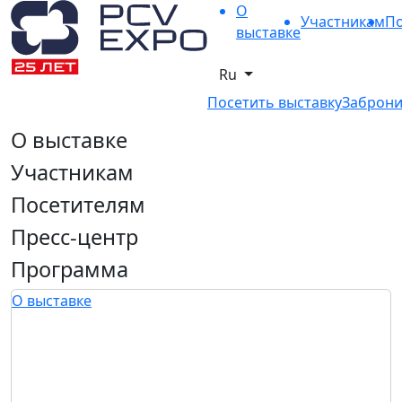
О
Участникам
По
выставке
Ru
Посетить выставку
Заброни
О выставке
Участникам
Посетителям
Пресс-центр
Программа
О выставке