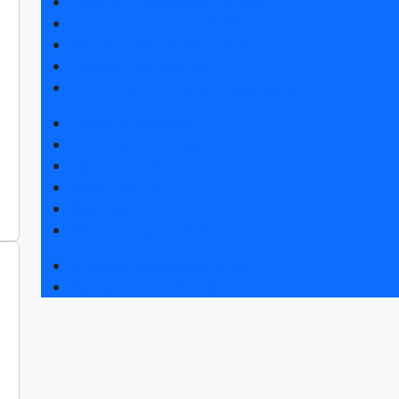
Получить электронный билет
Список участников 2026
Интерактивный план 2025
Правила посещения
Гостиницы и визовая поддержка
Новости выставки
Статьи участников
Пресс-релизы
Фото и видео
Для СМИ
Аккредитация СМИ
Деловая программа 2026
Экспертные вебинары