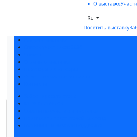
О выставке
Участ
Ru
Посетить выставку
За
Разделы выставки
Список участников 2026
Спикеры
Отзывы о выставке
Партнеры и спонсоры
Ответы на частые вопросы
Контакты
Забронировать стенд
Каталог стендов
Советы по участию в выставке
Пригласить посетителей на стенд
Гостиницы и визовая поддержка