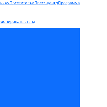
никам
Посетителям
Пресс-центр
Программа
бронировать стенд