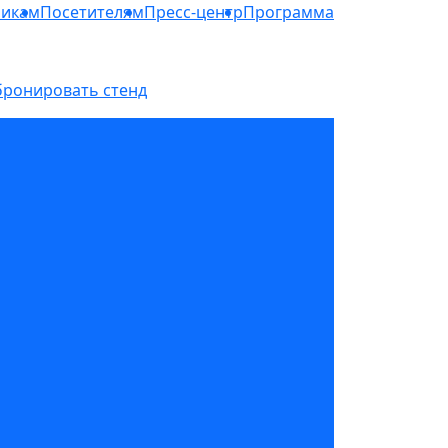
никам
Посетителям
Пресс-центр
Программа
бронировать стенд