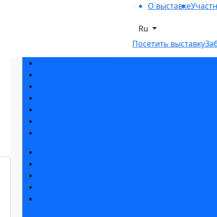
О выставке
Участ
Ru
Посетить выставку
За
Разделы выставки
Список участников 2026
Спикеры
Отзывы о выставке
Партнеры и спонсоры
Ответы на частые вопросы
Контакты
Забронировать стенд
Каталог стендов
Советы по участию в выставке
Пригласить посетителей на стенд
Гостиницы и визовая поддержка