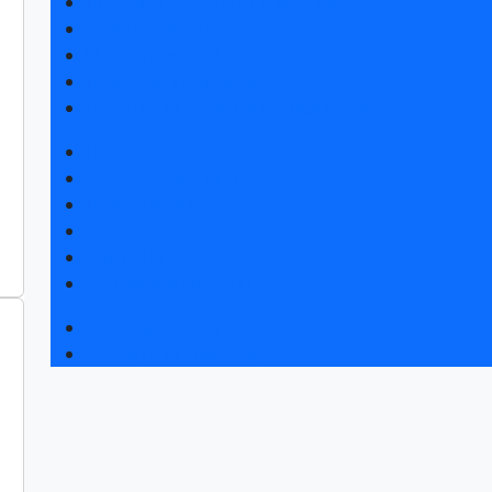
Получить электронный билет
Список участников 2026
Интерактивный план 2025
Правила посещения
Гостиницы и визовая поддержка
Новости выставки
Статьи участников
Пресс-релизы
Фото и видео
Для СМИ
Аккредитация СМИ
Деловая программа 2026
Экспертные вебинары