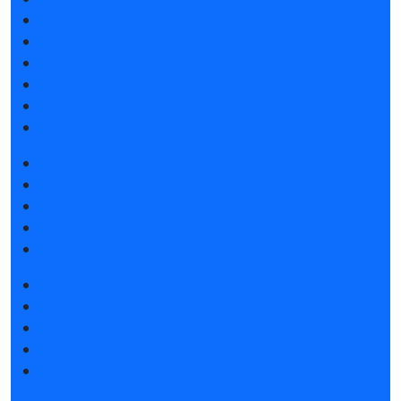
Список участников 2026
Спикеры
Отзывы о выставке
Партнеры и спонсоры
Ответы на частые вопросы
Контакты
Забронировать стенд
Каталог стендов
Советы по участию в выставке
Пригласить посетителей на стенд
Гостиницы и визовая поддержка
Получить электронный билет
Список участников 2026
Интерактивный план 2025
Правила посещения
Гостиницы и визовая поддержка