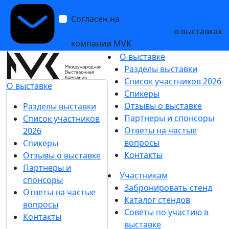
обработки персональных данных
Согласен на
получение уведомлений
и рекламных сообщений
о выставках
компании MVK
О выставке
Разделы выставки
Список участников 2026
О выставке
Спикеры
Отзывы о выставке
Разделы выставки
Партнеры и спонсоры
Список участников
Ответы на частые
2026
вопросы
Спикеры
Контакты
Отзывы о выставке
Партнеры и
Участникам
спонсоры
Забронировать стенд
Ответы на частые
Каталог стендов
вопросы
Советы по участию в
Контакты
выставке