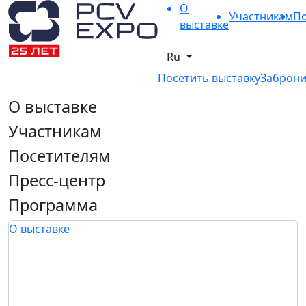
О
Участникам
По
выставке
Ru
Посетить выставку
Заброни
О выставке
Участникам
Посетителям
Пресс-центр
Программа
О выставке