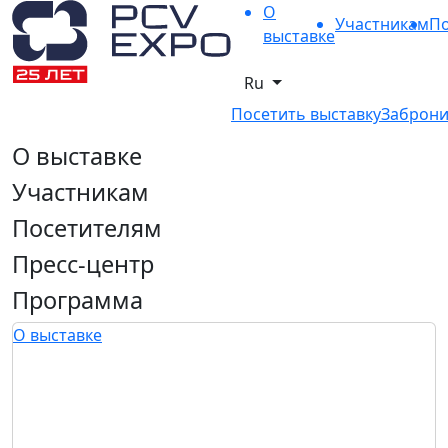
О
Участникам
По
выставке
Ru
Посетить выставку
Заброни
О выставке
Участникам
Посетителям
Пресс-центр
Программа
О выставке