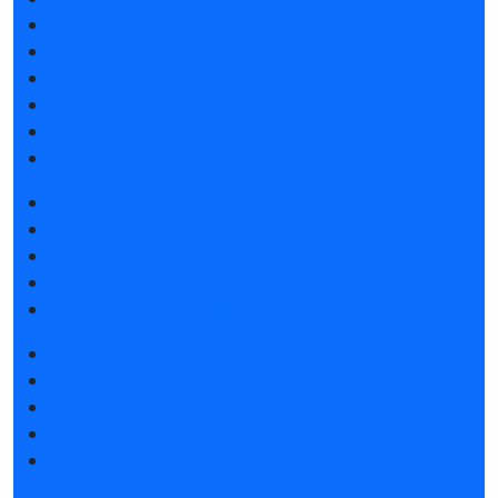
Список участников 2026
Спикеры
Отзывы о выставке
Партнеры и спонсоры
Ответы на частые вопросы
Контакты
Забронировать стенд
Каталог стендов
Советы по участию в выставке
Пригласить посетителей на стенд
Гостиницы и визовая поддержка
Получить электронный билет
Список участников 2026
Интерактивный план 2025
Правила посещения
Гостиницы и визовая поддержка