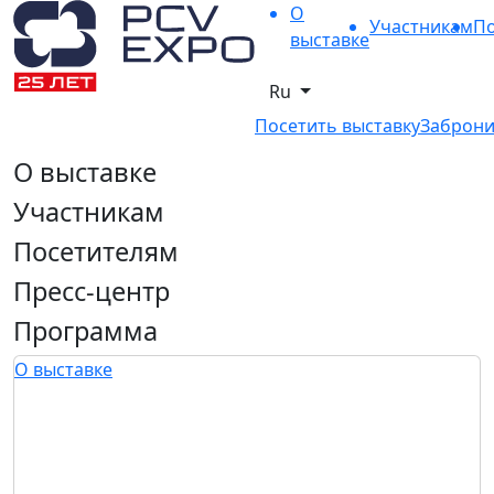
О
Участникам
По
выставке
Ru
Посетить выставку
Заброни
О выставке
Участникам
Посетителям
Пресс-центр
Программа
О выставке