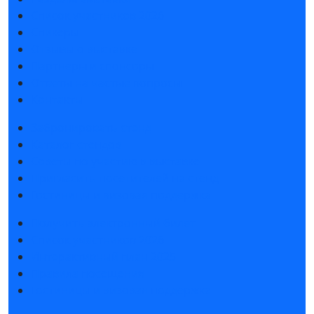
Список участников 2026
Спикеры
Отзывы о выставке
Партнеры и спонсоры
Ответы на частые вопросы
Контакты
Забронировать стенд
Каталог стендов
Советы по участию в выставке
Пригласить посетителей на стенд
Гостиницы и визовая поддержка
Получить электронный билет
Список участников 2026
Интерактивный план 2025
Правила посещения
Гостиницы и визовая поддержка