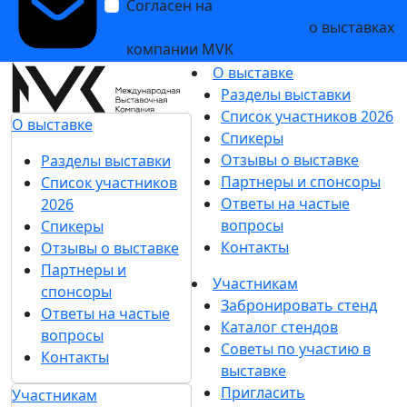
Согласен на
получение уведомлений
и рекламных сообщений
о выставках
компании MVK
О выставке
Разделы выставки
Список участников 2026
О выставке
Спикеры
Отзывы о выставке
Разделы выставки
Партнеры и спонсоры
Список участников
Ответы на частые
2026
вопросы
Спикеры
Контакты
Отзывы о выставке
Партнеры и
Участникам
спонсоры
Забронировать стенд
Ответы на частые
Каталог стендов
вопросы
Советы по участию в
Контакты
выставке
Пригласить
Участникам