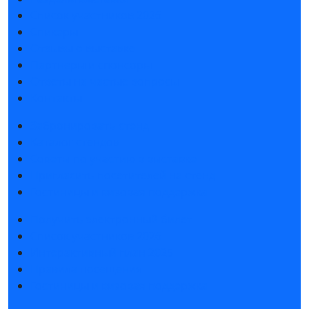
Список участников 2026
Спикеры
Отзывы о выставке
Партнеры и спонсоры
Ответы на частые вопросы
Контакты
Забронировать стенд
Каталог стендов
Советы по участию в выставке
Пригласить посетителей на стенд
Гостиницы и визовая поддержка
Получить электронный билет
Список участников 2026
Интерактивный план 2025
Правила посещения
Гостиницы и визовая поддержка