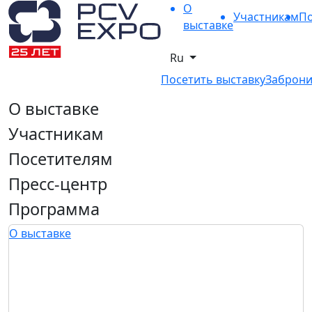
О
Участникам
По
выставке
Ru
Посетить выставку
Заброни
О выставке
Участникам
Посетителям
Пресс-центр
Программа
О выставке