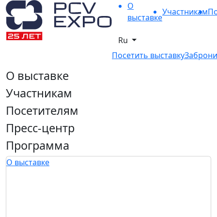
О
Участникам
По
выставке
Ru
Посетить выставку
Заброни
О выставке
Участникам
Посетителям
Пресс-центр
Программа
О выставке