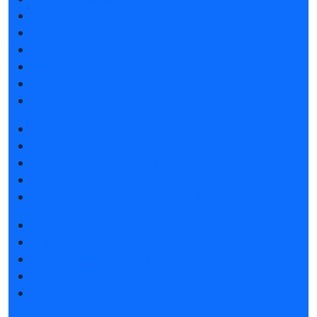
Список участников 2026
Спикеры
Отзывы о выставке
Партнеры и спонсоры
Ответы на частые вопросы
Контакты
Забронировать стенд
Каталог стендов
Советы по участию в выставке
Пригласить посетителей на стенд
Гостиницы и визовая поддержка
Получить электронный билет
Список участников 2026
Интерактивный план 2025
Правила посещения
Гостиницы и визовая поддержка