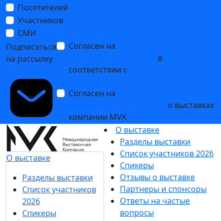
Посетителей
Участников
СМИ
Согласен на
обработку
Подписаться
персональных данных
в
на рассылку
соответствии с
Политикой
обработки персональных данных
Согласен на
получение уведомлений
и рекламных сообщений
о выставках
компании MVK
О выставке
Разделы выставки
Список участников 2026
О выставке
Спикеры
Отзывы о выставке
Разделы выставки
Партнеры и спонсоры
Список участников
Ответы на частые
2026
вопросы
Спикеры