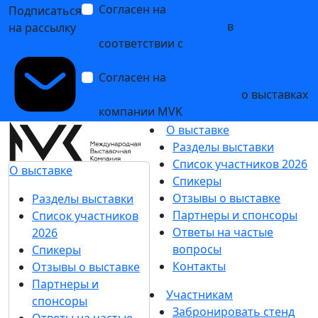
Согласен на
обработку
Подписаться
персональных данных
в
на рассылку
соответствии с
Политикой
обработки персональных данных
Согласен на
получение уведомлений
и рекламных сообщений
о выставках
компании MVK
О выставке
Разделы выставки
Список участников 2026
О выставке
Спикеры
Отзывы о выставке
Разделы выставки
Партнеры и спонсоры
Список участников
Ответы на частые
2026
вопросы
Спикеры
Контакты
Отзывы о выставке
Партнеры и
Участникам
спонсоры
Забронировать стенд