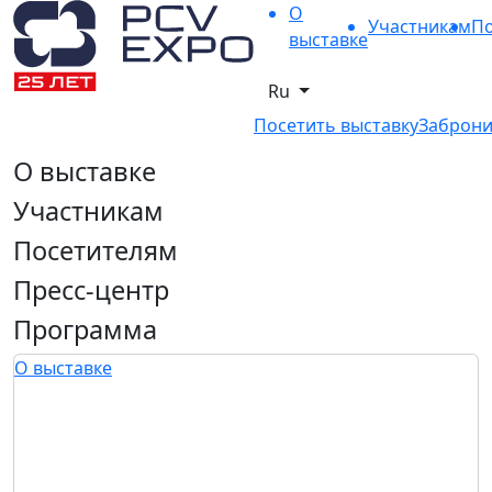
О
Участникам
По
выставке
Ru
Посетить выставку
Заброни
О выставке
Участникам
Посетителям
Пресс-центр
Программа
О выставке