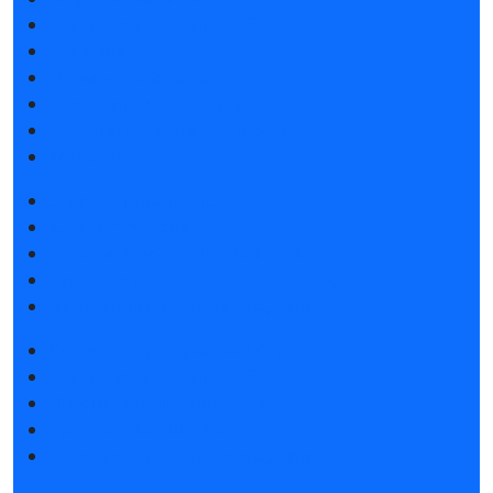
Список участников 2026
Спикеры
Отзывы о выставке
Партнеры и спонсоры
Ответы на частые вопросы
Контакты
Забронировать стенд
Каталог стендов
Советы по участию в выставке
Пригласить посетителей на стенд
Гостиницы и визовая поддержка
Получить электронный билет
Список участников 2026
Интерактивный план 2025
Правила посещения
Гостиницы и визовая поддержка