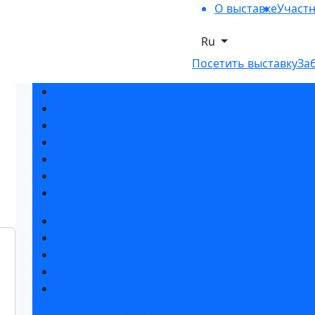
О выставке
Участ
Ru
Посетить выставку
За
Разделы выставки
Список участников 2026
Спикеры
Отзывы о выставке
Партнеры и спонсоры
Ответы на частые вопросы
Контакты
Забронировать стенд
Каталог стендов
Советы по участию в выставке
Пригласить посетителей на стенд
Гостиницы и визовая поддержка