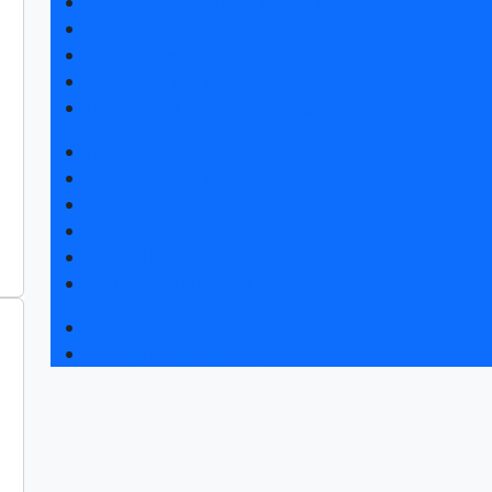
Получить электронный билет
Список участников 2026
Интерактивный план 2025
Правила посещения
Гостиницы и визовая поддержка
Новости выставки
Статьи участников
Пресс-релизы
Фото и видео
Для СМИ
Аккредитация СМИ
Деловая программа 2026
Экспертные вебинары