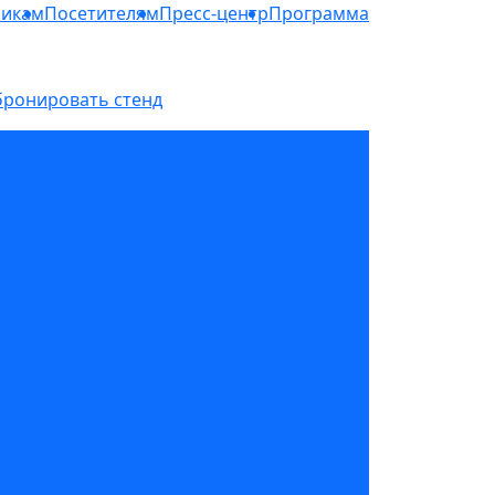
никам
Посетителям
Пресс-центр
Программа
бронировать стенд