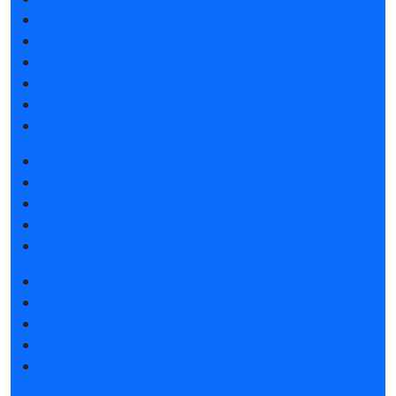
Список участников 2026
Спикеры
Отзывы о выставке
Партнеры и спонсоры
Ответы на частые вопросы
Контакты
Забронировать стенд
Каталог стендов
Советы по участию в выставке
Пригласить посетителей на стенд
Гостиницы и визовая поддержка
Получить электронный билет
Список участников 2026
Интерактивный план 2025
Правила посещения
Гостиницы и визовая поддержка