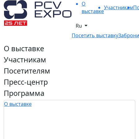
О
Участникам
По
выставке
Ru
Посетить выставку
Заброни
О выставке
Участникам
Посетителям
Пресс-центр
Программа
О выставке