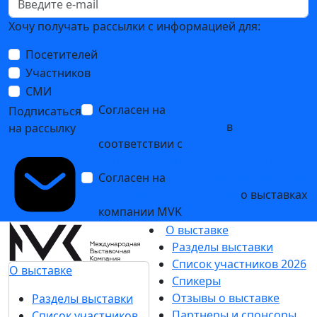
Хочу получать рассылки с информацией для:
Посетителей
Участников
СМИ
Согласен на
обработку
Подписаться
персональных данных
в
на рассылку
соответствии с
Политикой
обработки персональных данных
Согласен на
получение уведомлений
и рекламных сообщений
о выставках
компании MVK
О выставке
Разделы выставки
Список участников 2026
О выставке
Спикеры
Отзывы о выставке
Разделы выставки
Партнеры и спонсоры
Список участников