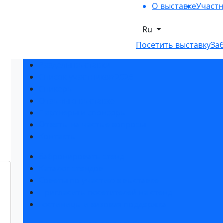
О выставке
Участ
Ru
Посетить выставку
За
Разделы выставки
Список участников 2026
Спикеры
Отзывы о выставке
Партнеры и спонсоры
Ответы на частые вопросы
Контакты
Забронировать стенд
Каталог стендов
Советы по участию в выставке
Пригласить посетителей на стенд
Гостиницы и визовая поддержка