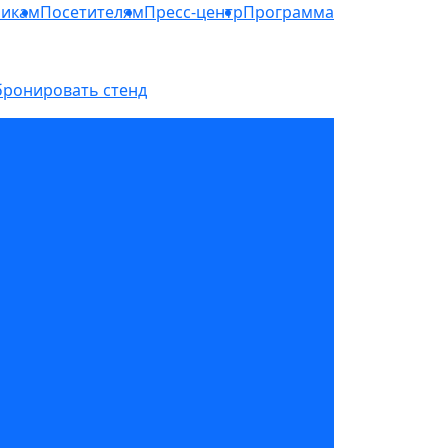
никам
Посетителям
Пресс-центр
Программа
бронировать стенд