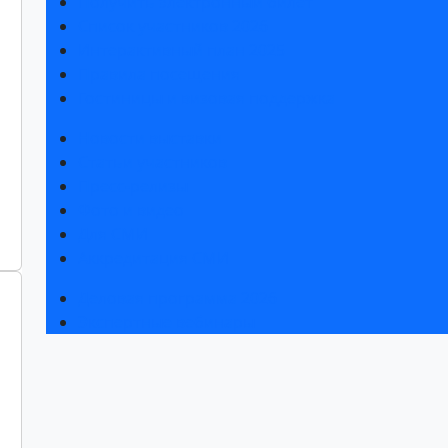
Получить электронный билет
Список участников 2026
Интерактивный план 2025
Правила посещения
Гостиницы и визовая поддержка
Новости выставки
Статьи участников
Пресс-релизы
Фото и видео
Для СМИ
Аккредитация СМИ
Деловая программа 2026
Экспертные вебинары