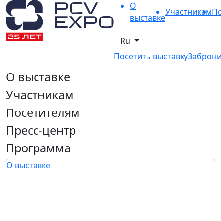
О
Участникам
По
выставке
Ru
Посетить выставку
Заброни
О выставке
Участникам
Посетителям
Пресс-центр
Программа
О выставке