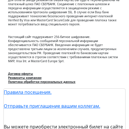
Для оплаты (ввода реквизитов Вашей карты) Вы будете перенаправлены на
платежный шлюз ПАО СБЕРБАНК. Соединение с платежным шлюзом и
передача информации осуществляется в защищенном режиме с
использованием протокола шифрования SSL. В случае если Ваш банк
поддерживает технологию безопасного проведения интернет-платежей
Verified By Visa или MasterCard SecureCode для проведения платежа также
может потребоваться ввод специального пароля.
Настоящий сайт поддерживает 256-битное шифрование.
Конфиденциальность сообщаемой персональной информации
обеспечивается ПАО СБЕРБАНК. Введенная информация не будет
предоставлена третьим лицам за исключением случаев, предусмотренных
законодательством РФ. Проведение платежей по банковским картам
осуществляется в строгом соответствии с требованиями платежных систем
МИР, Visa Int. и MasterCard Europe Sprl.
Договор оферты
Реквизиты компании
Политика обработки персональных данных
Правила посещения.
Отправьте приглашение вашим коллегам.
Вы можете приобрести электронный билет на сайте