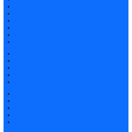
Список участников 2026
Спикеры
Отзывы о выставке
Партнеры и спонсоры
Ответы на частые вопросы
Контакты
Забронировать стенд
Каталог стендов
Советы по участию в выставке
Пригласить посетителей на стенд
Гостиницы и визовая поддержка
Получить электронный билет
Список участников 2026
Интерактивный план 2025
Правила посещения
Гостиницы и визовая поддержка