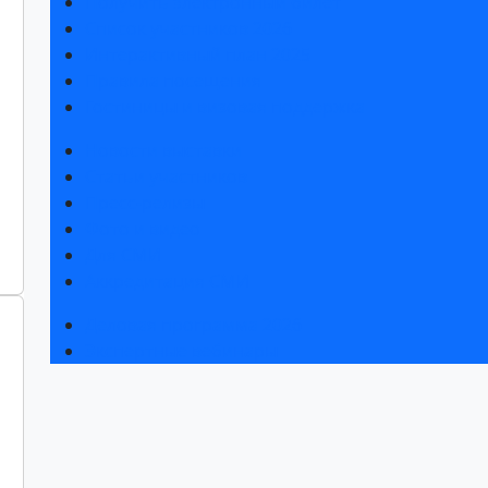
Получить электронный билет
Список участников 2026
Интерактивный план 2025
Правила посещения
Гостиницы и визовая поддержка
Новости выставки
Статьи участников
Пресс-релизы
Фото и видео
Для СМИ
Аккредитация СМИ
Деловая программа 2026
Экспертные вебинары