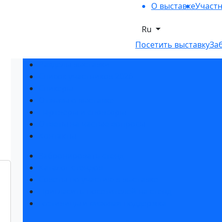
О выставке
Участ
Ru
Посетить выставку
За
Разделы выставки
Список участников 2026
Спикеры
Отзывы о выставке
Партнеры и спонсоры
Ответы на частые вопросы
Контакты
Забронировать стенд
Каталог стендов
Советы по участию в выставке
Пригласить посетителей на стенд
Гостиницы и визовая поддержка