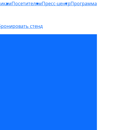
никам
Посетителям
Пресс-центр
Программа
бронировать стенд