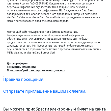
Для оплаты (ввода реквизитов Вашей карты) Вы будете перенаправлены на
платежный шлюз ПАО СБЕРБАНК. Соединение с платежным шлюзом и
передача информации осуществляется в защищенном режиме с
использованием протокола шифрования SSL. В случае если Ваш банк
поддерживает технологию безопасного проведения интернет-платежей
Verified By Visa или MasterCard SecureCode для проведения платежа также
может потребоваться ввод специального пароля.
Настоящий сайт поддерживает 256-битное шифрование.
Конфиденциальность сообщаемой персональной информации
обеспечивается ПАО СБЕРБАНК. Введенная информация не будет
предоставлена третьим лицам за исключением случаев, предусмотренных
законодательством РФ. Проведение платежей по банковским картам
осуществляется в строгом соответствии с требованиями платежных систем
МИР, Visa Int. и MasterCard Europe Sprl.
Договор оферты
Реквизиты компании
Политика обработки персональных данных
Правила посещения.
Отправьте приглашение вашим коллегам.
Вы можете приобрести электронный билет на сайте