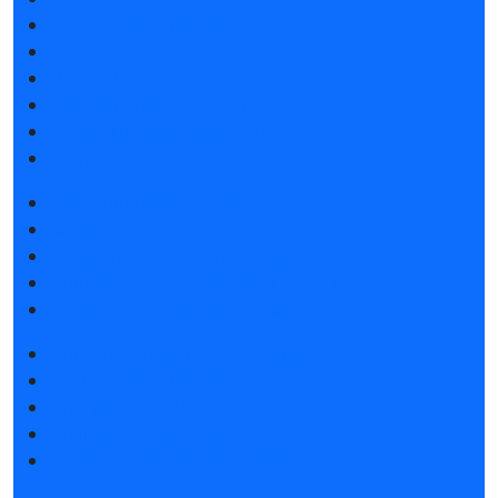
Список участников 2026
Спикеры
Отзывы о выставке
Партнеры и спонсоры
Ответы на частые вопросы
Контакты
Забронировать стенд
Каталог стендов
Советы по участию в выставке
Пригласить посетителей на стенд
Гостиницы и визовая поддержка
Получить электронный билет
Список участников 2026
Интерактивный план 2025
Правила посещения
Гостиницы и визовая поддержка