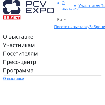
О
Участникам
По
выставке
Ru
Посетить выставку
Заброни
О выставке
Участникам
Посетителям
Пресс-центр
Программа
О выставке